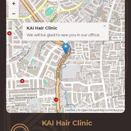
+
−
×
KAI Hair Clinic
We will be glad to see you in our office.
Leaflet
| ©
OpenStreetMap
contributors
KAI Hair Clinic