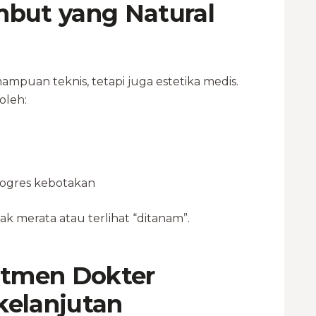
mbut yang Natural
mampuan teknis, tetapi juga estetika medis.
oleh:
rogres kebotakan
k merata atau terlihat “ditanam”.
itmen Dokter
kelanjutan