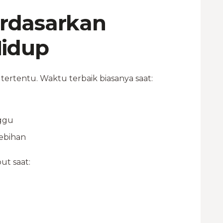
rdasarkan
Hidup
tentu. Waktu terbaik biasanya saat:
nggu
lebihan
t saat: