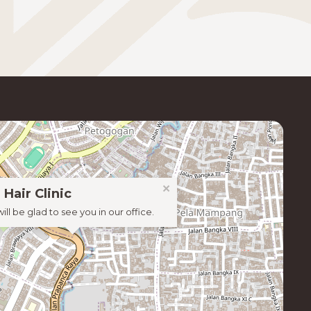
×
 Hair Clinic
ill be glad to see you in our office.