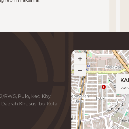
g lebih maksimal.
+
−
KAI
We w
.2/RW.5, Pulo, Kec. Kby.
n, Daerah Khusus Ibu Kota