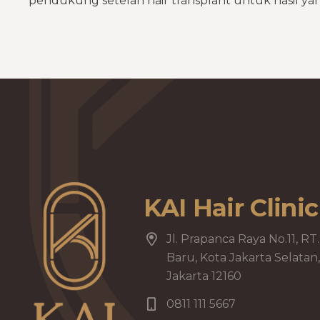
pendukung setelah hair transplant untuk hasil yan
KAI Hair Clinic
Jl. Prapanca Raya No.11, RT
Baru, Kota Jakarta Selata
Jakarta 12160
0811 111 5667