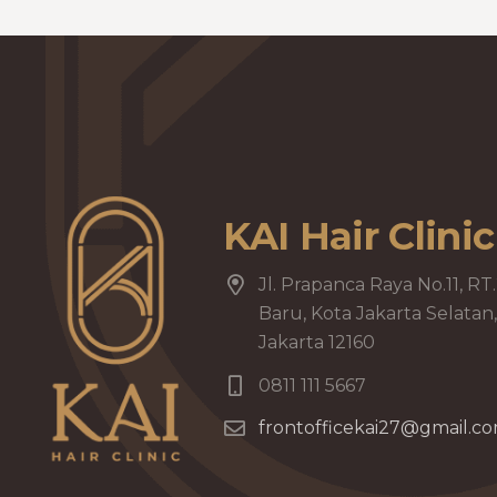
KAI Hair Clinic
Jl. Prapanca Raya No.11, RT
Baru, Kota Jakarta Selata
Jakarta 12160
0811 111 5667
frontofficekai27@gmail.c