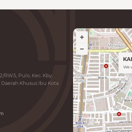
+
−
KAI
We w
.2/RW.5, Pulo, Kec. Kby.
n, Daerah Khusus Ibu Kota
om