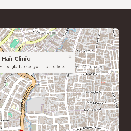
×
 Hair Clinic
ill be glad to see you in our office.