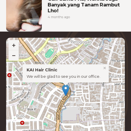
Banyak yang Tanam Rambut
Lho!
4 months ago
+
−
×
KAI Hair Clinic
We will be glad to see you in our office.