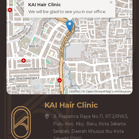
×
KAI Hair Clinic
We will be glad to see you in our office.
Leaflet
| ©
OpenStreetMap
contributors
KAI Hair Clinic
Jl. Prapanca Raya No.11, RT.2/RW.5,
Pulo, Kec. Kby. Baru, Kota Jakarta
Selatan, Daerah Khusus Ibu Kota
Jakarta 12160