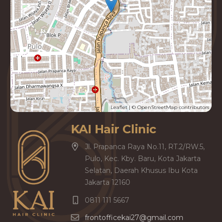
Leaflet
| ©
OpenStreetMap
contributors
KAI Hair Clinic
Jl. Prapanca Raya No.11, RT.2/RW.5,
Pulo, Kec. Kby. Baru, Kota Jakarta
Selatan, Daerah Khusus Ibu Kota
Jakarta 12160
0811 111 5667
frontofficekai27@gmail.com