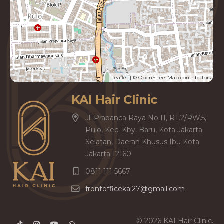
Leaflet
| ©
OpenStreetMap
contributors
KAI Hair Clinic
Jl. Prapanca Raya No.11, RT.2/RW.5,
Pulo, Kec. Kby. Baru, Kota Jakarta
Selatan, Daerah Khusus Ibu Kota
Jakarta 12160
0811 111 5667
frontofficekai27@gmail.com
©
2026
KAI Hair Clinic.