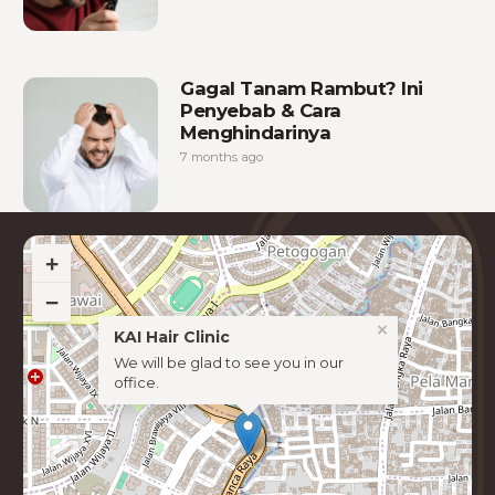
Gagal Tanam Rambut? Ini
Penyebab & Cara
Menghindarinya
7 months ago
+
−
×
KAI Hair Clinic
We will be glad to see you in our
office.