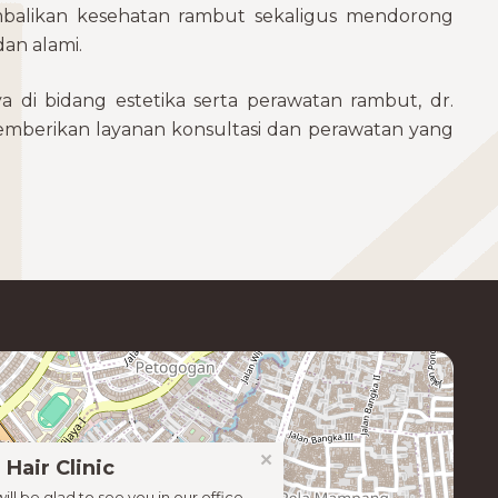
likan kesehatan rambut sekaligus mendorong
an alami.
i bidang estetika serta perawatan rambut, dr.
mberikan layanan konsultasi dan perawatan yang
×
 Hair Clinic
ill be glad to see you in our office.