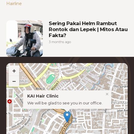
Sering Pakai Helm Rambut
Rontok dan Lepek | Mitos Atau
Fakta?
3 months ago
+
−
×
KAI Hair Clinic
We will be glad to see you in our office.