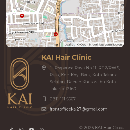
Leaflet
| ©
OpenStreetMap
contributors
KAI Hair Clinic
Jl. Prapanca Raya No.11, RT.2/RW.5,
Pulo, Kec. Kby. Baru, Kota Jakarta
Selatan, Daerah Khusus Ibu Kota
Jakarta 12160
0811 111 5667
frontofficekai27@gmail.com
©
2026
KAI Hair Clinic.