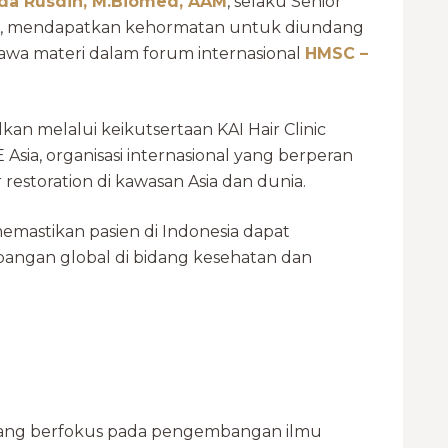
uda Rusdin, M.Biomed, AAM
, selaku Senior
linic, mendapatkan kehormatan untuk diundang
awa materi
dalam forum internasional
HMSC –
n melalui keikutsertaan KAI Hair Clinic
sia, organisasi internasional yang berperan
estoration di kawasan Asia dan dunia.
memastikan pasien di Indonesia dapat
ngan global di bidang kesehatan dan
 yang berfokus pada pengembangan ilmu